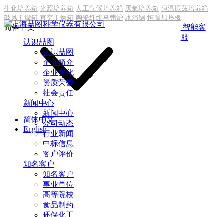
生化培养箱
光照培养箱
人工气候培养箱
厌氧培养箱
恒温振荡培养箱
鼓风干燥箱
真空干燥箱
陶瓷纤维马弗炉
水浴锅
恒温加热板
简体中文
智能客
服
认识喆图
认识喆图
企业简介
企业文化
资质荣誉
社会责任
新闻中心
新闻中心
简体中文
公司动态
English
行业新闻
中标信息
客户评价
知名客户
知名客户
事业单位
高等院校
食品制药
环保化工