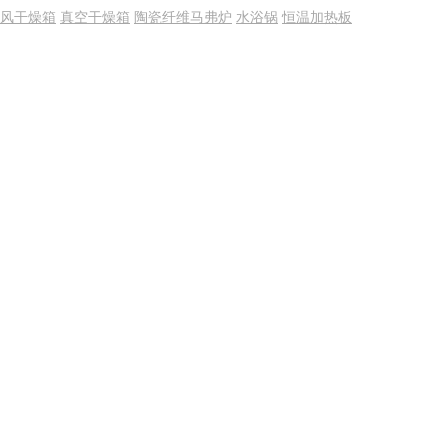
风干燥箱
真空干燥箱
陶瓷纤维马弗炉
水浴锅
恒温加热板