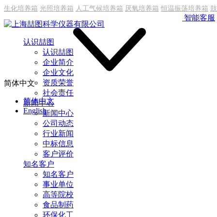
生化培养箱
光照培养箱
人工气候培养箱
厌氧培养箱
恒温振荡培养箱
鼓
智能客服
认识喆图
认识喆图
企业简介
企业文化
资质荣誉
简体中文
社会责任
简体中文
新闻中心
English
新闻中心
公司动态
行业新闻
中标信息
客户评价
知名客户
知名客户
事业单位
高等院校
食品制药
环保化工