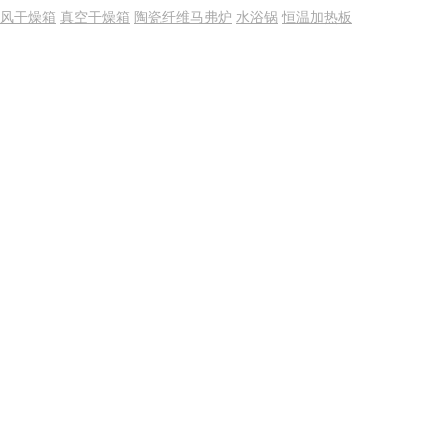
风干燥箱
真空干燥箱
陶瓷纤维马弗炉
水浴锅
恒温加热板