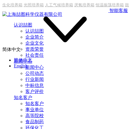
生化培养箱
光照培养箱
人工气候培养箱
厌氧培养箱
恒温振荡培养箱
鼓
智能客服
认识喆图
认识喆图
企业简介
企业文化
资质荣誉
简体中文
社会责任
简体中文
新闻中心
English
新闻中心
公司动态
行业新闻
中标信息
客户评价
知名客户
知名客户
事业单位
高等院校
食品制药
环保化工