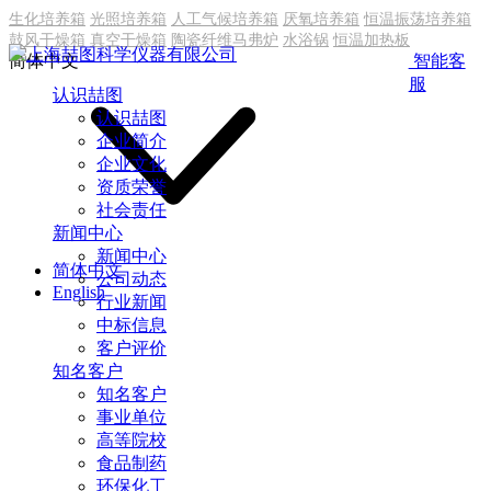
生化培养箱
光照培养箱
人工气候培养箱
厌氧培养箱
恒温振荡培养箱
鼓风干燥箱
真空干燥箱
陶瓷纤维马弗炉
水浴锅
恒温加热板
简体中文
智能客
服
认识喆图
认识喆图
企业简介
企业文化
资质荣誉
社会责任
新闻中心
新闻中心
简体中文
公司动态
English
行业新闻
中标信息
客户评价
知名客户
知名客户
事业单位
高等院校
食品制药
环保化工