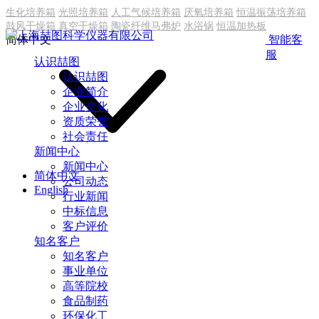
生化培养箱
光照培养箱
人工气候培养箱
厌氧培养箱
恒温振荡培养箱
鼓风干燥箱
真空干燥箱
陶瓷纤维马弗炉
水浴锅
恒温加热板
简体中文
智能客
服
认识喆图
认识喆图
企业简介
企业文化
资质荣誉
社会责任
新闻中心
新闻中心
简体中文
公司动态
English
行业新闻
中标信息
客户评价
知名客户
知名客户
事业单位
高等院校
食品制药
环保化工