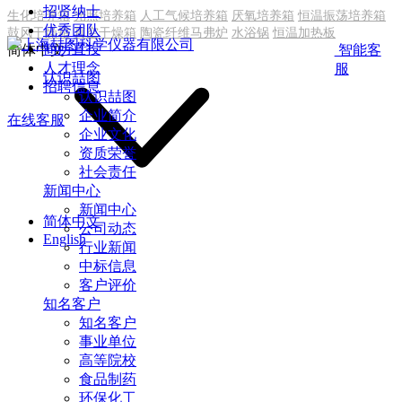
招贤纳士
生化培养箱
光照培养箱
人工气候培养箱
厌氧培养箱
恒温振荡培养箱
优秀团队
鼓风干燥箱
真空干燥箱
陶瓷纤维马弗炉
水浴锅
恒温加热板
简历直投
简体中文
智能客
人才理念
服
认识喆图
招聘信息
认识喆图
企业简介
在线客服
企业文化
资质荣誉
社会责任
新闻中心
新闻中心
简体中文
公司动态
English
行业新闻
中标信息
客户评价
知名客户
知名客户
事业单位
高等院校
食品制药
环保化工