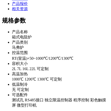
产品报价
相关资源
规格参数
产品名称
箱式电阻炉
产品类别
马弗炉
控温范围
RT(室温)+50~1000℃/1200℃/1300℃
容积大小
2L
7L
16L
22L
可定制
高温加热
1000℃
1200℃
1300℃
可定制
低温制冷
无
可定制
可选配件
测试孔
RS485接口
独立限温控制器
程序控制
彩色触摸
屏
微型打印机