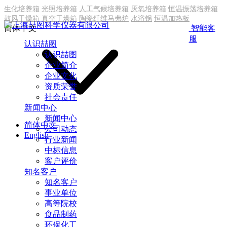
生化培养箱
光照培养箱
人工气候培养箱
厌氧培养箱
恒温振荡培养箱
鼓风干燥箱
真空干燥箱
陶瓷纤维马弗炉
水浴锅
恒温加热板
简体中文
智能客
服
认识喆图
认识喆图
企业简介
企业文化
资质荣誉
社会责任
新闻中心
新闻中心
简体中文
公司动态
English
行业新闻
中标信息
客户评价
知名客户
知名客户
事业单位
高等院校
食品制药
环保化工