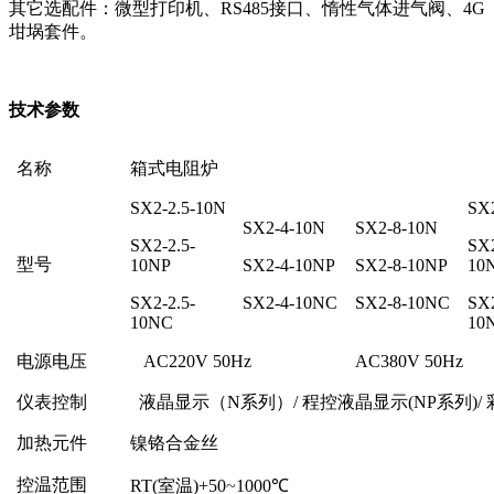
其它选配件：微型打印机、RS485接口、惰性气体进气阀、4G
坩埚套件。
技术参数
名称
箱式电阻炉
SX2-2.5-10N
SX
SX2-4-10N
SX2-8-10N
SX2-2.5-
SX2
型号
10NP
SX2-4-10NP
SX2-8-10NP
10
SX2-2.5-
SX2-4-10NC
SX2-8-10NC
SX2
10NC
10
电源电压
AC220V 50Hz
AC380V 50Hz
仪表控制
液晶显示（N系列）/ 程控液晶显示(NP系列)/ 
加热元件
镍铬合金丝
控温范围
RT(室温)+50
~
1000℃